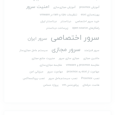
امنیت سرور
آموزش proxmox
آموزش مجازی‌سازی
بهینه‌سازی esxi
تنظیمات cpu و ram در vmware
خرید سرور اختصاصی
دیتاسنتر
دیتاسنتر ایران
راهکارهای open source
زیرساخت دیتاسنتر
سرور اختصاصی
سرور ایران
سرور مجازی
سرور قدرتمند
سیستم عامل مجازی‌ساز
ماشین مجازی
مجازی سازی سرور
مدیریت منابع مجازی
مقایسه proxmox و vmware
مقایسه مجازی‌سازی
مهاجرت از esxi به proxmox
مهاجرت سرور
میزبانی امن
نصب Proxmox
نصب سیستم‌عامل سرور
نصب پروکسماکس
هاست حرفه‌ای
پرفورمنس vm
پروژه حساس