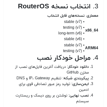
3.
انتخاب نسخه RouterOS
معماری
نسخه‌های قابل انتخاب
• stable (v7)
• testing (v7)
x86_64
• long-term (v6)
• stable (v6)
• stable (v7)
ARM64
• testing (v7)
4.
مراحل خودکار نصب
دانلود خودکار
: دریافت آخرین فایل‌های نصب از
مخزن GitHub
پیکربندی شبکه
: تنظیم IP، Gateway و DNS
ایمن‌سازی
: تولید رمز عبور تصادفی قوی برای
ادمین
نصب نهایی
: نوشتن بر روی دیسک و ریستارت
سیستم