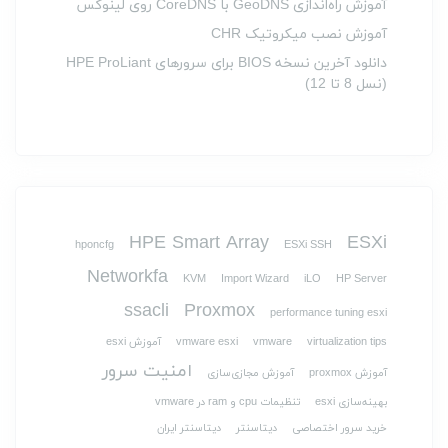
آموزش راه‌اندازی GeoDNS با CoreDNS روی لینوکس
آموزش نصب میکروتیک CHR
دانلود آخرین نسخه BIOS برای سرورهای HPE ProLiant
(نسل 8 تا 12)
HPE Smart Array
ESXi
hponcfg
ESXi SSH
Networkfa
KVM
Import Wizard
iLO
HP Server
ssacli
Proxmox
performance tuning esxi
virtualization tips
vmware
vmware esxi
آموزش esxi
امنیت سرور
آموزش proxmox
آموزش مجازی‌سازی
بهینه‌سازی esxi
تنظیمات cpu و ram در vmware
خرید سرور اختصاصی
دیتاسنتر
دیتاسنتر ایران