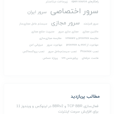
راهکارهای open source
زیرساخت دیتاسنتر
سرور اختصاصی
سرور ایران
سرور مجازی
سرور قدرتمند
سیستم عامل مجازی‌ساز
ماشین مجازی
مجازی سازی سرور
مدیریت منابع مجازی
مقایسه proxmox و vmware
مقایسه مجازی‌سازی
مهاجرت از esxi به proxmox
مهاجرت سرور
میزبانی امن
نصب Proxmox
نصب سیستم‌عامل سرور
نصب پروکسماکس
هاست حرفه‌ای
پرفورمنس vm
پروژه حساس
مطالب پربازدید
فعال‌سازی TCP BBR و BBRv2 در لینوکس و ویندوز 11
برای افزایش سرعت اینترنت